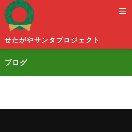
コ
ン
メニュー
テ
ン
ツ
へ
ス
せたがやサンタプロジェクト
キ
ッ
プ
三茶にサンタがやってくる2025
ブログ
世田谷プレゼントバンク
せたがやチームサンタ
活動報告