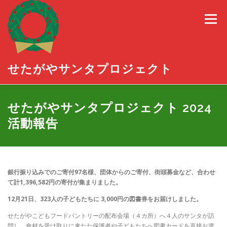
コ
ン
メニュー
テ
ン
ツ
へ
ス
せたがやサンタプロジェクト
キ
ッ
プ
三茶にサンタがやってくる2025
せたがやサンタプロジェクト 2024
活動報告
世田谷プレゼントバンク
せたがやチームサンタ
銀行振り込みでのご寄付97名様
、団体からのご寄付、街頭募金など、合わせ
活動報告
て計1,396,582円の寄付が集まりました。
12
月21日、323人の子どもたちに 3,000円の図書券をお届けしました。
せたがやこどもフードパントリーの配布会場（４カ所）へ４人のサンタが訪
問し、食材を受け取りに来たた保護者や子どもたちへ図書カードを直接お渡