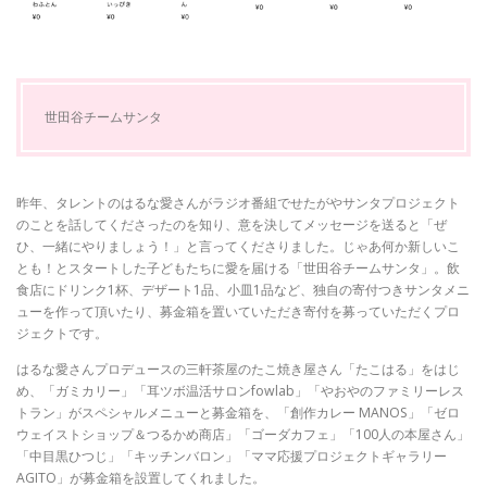
世田谷チームサンタ
昨年、タレントのはるな愛さんがラジオ番組でせたがやサンタプロジェクト
のことを話してくださったのを知り、意を決してメッセージを送ると「ぜ
ひ、一緒にやりましょう！」と言ってくださりました。じゃあ何か新しいこ
とも！とスタートした子どもたちに愛を届ける「世田谷チームサンタ」。飲
食店にドリンク1杯、デザート1品、小皿1品など、独自の寄付つきサンタメニ
ューを作って頂いたり、募金箱を置いていただき寄付を募っていただくプロ
ジェクトです。
はるな愛さんプロデュースの三軒茶屋のたこ焼き屋さん「たこはる」をはじ
め、「ガミカリー」「耳ツボ温活サロンfowlab」「やおやのファミリーレス
トラン」がスペシャルメニューと募金箱を、「創作カレー MANOS」「ゼロ
ウェイストショップ＆つるかめ商店」「ゴーダカフェ」「100人の本屋さん」
「中目黒ひつじ」「キッチンバロン」「ママ応援プロジェクトギャラリー
AGITO」が募金箱を設置してくれました。