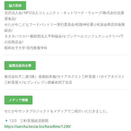
協力団体
北沢法人会/ NPO法人コミュニティ・ネットワーク・ウェーブ/株式会社信濃
屋食品/
せたがやこどもフードパントリー実行委員会/松陰神社通り松栄会商店街振興
組合/
タタタハウス/一般財団法人平和協会/セブンアールコンフェクショナリー/下
の谷商店会/
昭和女子大学 現代教養学科
協賛品提供企業
株式会社不二家/(株）扇雀飴本舗/ガイアネクスト三軒茶屋Ⅰ/ガイアネクスト
三軒茶屋Ⅱ/セブンイレブン西麻布四丁目店
メディア情報
せたがやサンタプロジェクトをメディアでご紹介いただきました。
12/3 三軒茶屋経済新聞
https://sancha.keizai.biz/headline/1290/