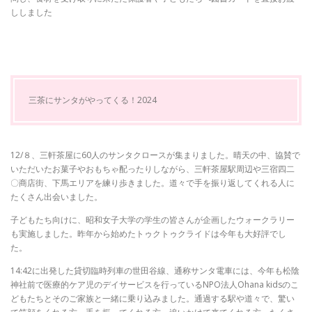
ししました
三茶にサンタがやってくる！2024
12/８、三軒茶屋に60人のサンタクロースが集まりました。晴天の中、協賛で
いただいたお菓子やおもちゃ配ったりしながら、三軒茶屋駅周辺や三宿四二
〇商店街、下馬エリアを練り歩きました。道々で手を振り返してくれる人に
たくさん出会いました。
子どもたち向けに、昭和女子大学の学生の皆さんが企画したウォークラリー
も実施しました。昨年から始めたトゥクトゥクライドは今年も大好評でし
た。
14:42に出発した貸切臨時列車の世田谷線、通称サンタ電車には、今年も松陰
神社前で医療的ケア児のデイサービスを行っているNPO法人Ohana kidsのこ
どもたちとそのご家族と一緒に乗り込みました。通過する駅や道々で、驚い