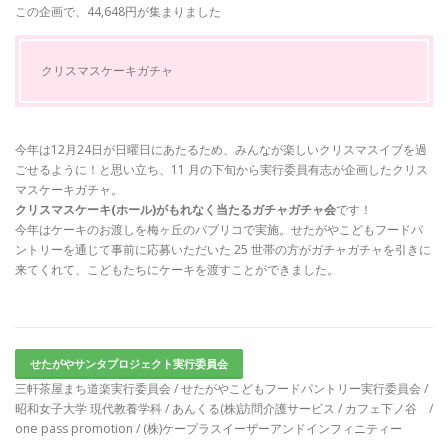
この企画で、44,648円が集まりました
クリスマスケーキガチャ
今年は12月24日が日曜日にあたるため、みんなが楽しいクリスマスイブを過
ごせるように！と思い立ち、11 月の下旬から実行委員有志が企画したクリス
マスケーキガチャ。
クリスマスケーキ(ホール)がもれなく当たるガチャガチャ会
です！
今年はケーキのお渡しを梅ヶ丘のパブリコで実施。せたがやこどもフードパ
ントリーを通じて事前に応募いただいた 25 世帯の方がガチャガチャを引きに
来てくれて、こどもたちにケーキを渡すことができました。
せたがやサンタプロジェクト実行委員会
三軒茶屋まち道楽実行委員会 / せたがやこどもフードパントリー実行委員会 /
昭和女子大学 現代教養学科 / あんくる(株)訪問介護サービス / カフェ下ノ谷 /
one pass promotion / (株)ケープラスイーザーアンドインフィニティー