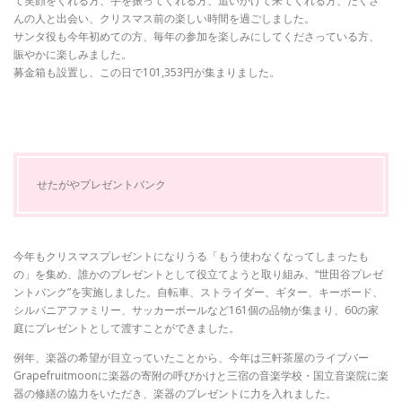
て笑顔をくれる方、手を振ってくれる方、追いかけて来てくれる方、たくさ
んの人と出会い、クリスマス前の楽しい時間を過ごしました。
サンタ役も今年初めての方、毎年の参加を楽しみにしてくださっている方、
賑やかに楽しみました。
募金箱も設置し、この日で101,353円が集まりました。
せたがやプレゼントバンク
今年もクリスマスプレゼントになりうる「もう使わなくなってしまったも
の」を集め、誰かのプレゼントとして役立てようと取り組み、“世田谷プレゼ
ントバンク”を実施しました。自転車、ストライダー、ギター、キーボード、
シルバニアファミリー、サッカーボールなど161個の品物が集まり、60の家
庭にプレゼントとして渡すことができました。
例年、楽器の希望が目立っていたことから、今年は三軒茶屋のライブバー
Grapefruitmoonに楽器の寄附の呼びかけと三宿の音楽学校・国立音楽院に楽
器の修繕の協力をいただき、楽器のプレゼントに力を入れました。